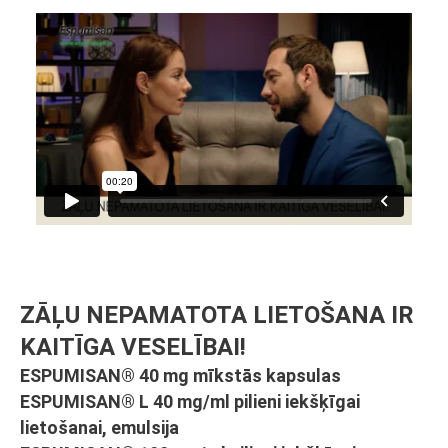
Video
Player
ZĀĻU NEPAMATOTA LIETOŠANA IR
KAITĪGA VESELĪBAI!
ESPUMISAN® 40 mg mīkstās kapsulas
ESPUMISAN® L 40 mg/ml pilieni iekšķīgai
lietošanai, emulsija