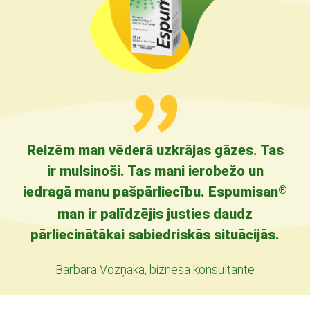
Reizēm man vēderā uzkrājas gāzes. Tas
ir mulsinoši. Tas mani ierobežo un
iedragā manu pašpārliecību. Espumisan
®
man ir palīdzējis justies daudz
pārliecinātākai sabiedriskās situācijās.
Barbara Vozņaka, biznesa konsultante