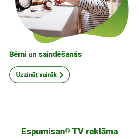
Bērni un saindēšanās
Uzzināt vairāk
Espumisan
TV reklāma
®