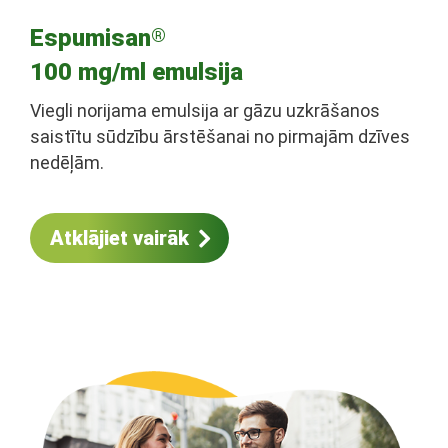
Espumisan
®
100 mg/ml emulsija
Viegli norijama emulsija ar gāzu uzkrāšanos
saistītu sūdzību ārstēšanai no pirmajām dzīves
nedēļām.
Atklājiet vairāk