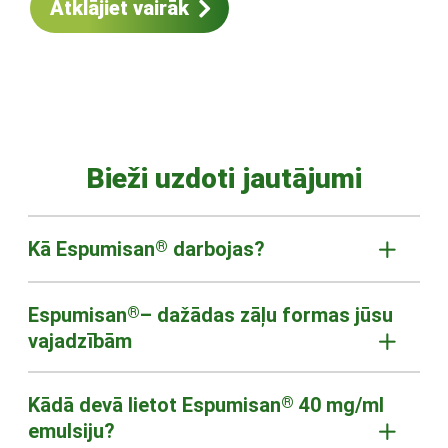
Atklājiet vairāk
Bieži uzdoti jautājumi
Kā Espumisan
®
darbojas?
Espumisan
®
– dažādas zāļu formas jūsu
vajadzībām
Kādā devā lietot Espumisan
®
40 mg/ml
emulsiju?