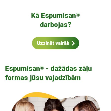
Kā Espumisan
®
darbojas?
Uzzināt vairāk
Espumisan
- dažādas zāļu
®
formas jūsu vajadzībām