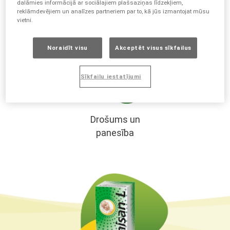
dalāmies informācijā ar sociālajiem plašsaziņas līdzekļiem,
nedēļām
reklāmdevējiem un analīzes partneriem par to, kā jūs izmantojat mūsu
vietni.
Noraidīt visu
Akceptēt visus sīkfailus
Sīkfailu iestatījumi
Drošums un
panesība