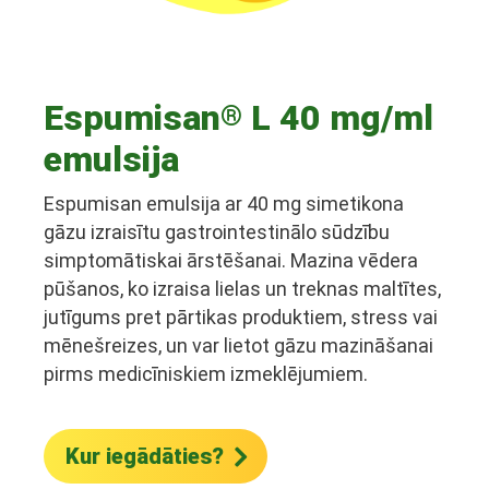
Espumisan
L 40 mg/ml
®
emulsija
Espumisan emulsija ar 40 mg simetikona
gāzu izraisītu gastrointestinālo sūdzību
simptomātiskai ārstēšanai. Mazina vēdera
pūšanos, ko izraisa lielas un treknas maltītes,
jutīgums pret pārtikas produktiem, stress vai
mēnešreizes, un var lietot gāzu mazināšanai
pirms medicīniskiem izmeklējumiem.
Kur iegādāties?