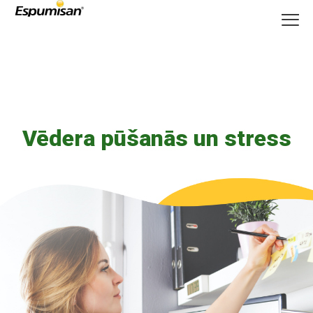
Pārlekt
uz
galveno
saturu
Vēdera pūšanās un stress