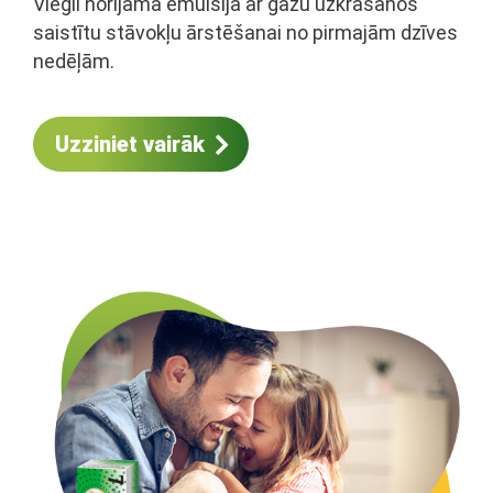
Viegli norijama emulsija ar gāzu uzkrāšanos
saistītu stāvokļu ārstēšanai no pirmajām dzīves
nedēļām.
Uzziniet vairāk