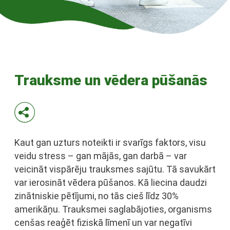
Trauksme un vēdera pūšanās
Kaut gan uzturs noteikti ir svarīgs faktors, visu
veidu stress – gan mājās, gan darbā – var
veicināt vispārēju trauksmes sajūtu. Tā savukārt
var ierosināt vēdera pūšanos. Kā liecina daudzi
zinātniskie pētījumi, no tās cieš līdz 30%
amerikāņu. Trauksmei saglabājoties, organisms
cenšas reaģēt fiziskā līmenī un var negatīvi