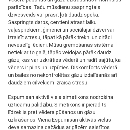
parādības. Taču mūsdienu saspringtais
dzīvesveids var prasīt ļoti daudz spēka.
Saspringts darbs, centieni atrast laiku
vaļaspriekiem, ģimenei un sociālajai dzīvei var
izraisīt stresu, tāpat kā pārāk trekni un citādi
neveselīgi ēdieni. Mūsu gremošanas sistēma
netiek ar to galā, tāpēc veidojas pārāk daudz
gāzu, kas var uzkrāties vēderā un radīt sajūtu, ka
vēders ir pilns un uzpūties. Diskomforts vēderā
un bailes no nekontrolētas gāzu izdalīšanās arī
daudziem cilvēkiem izraisa stresu.
Espumisan aktīvā viela simetikons nodrošina
uzticamu palīdzību. Simetikons ir pierādīts
līdzeklis pret vēdera pūšanos un gāzu
uzkrāšanos. Viena Espumisan aktīvās vielas
deva samazina dažādus ar gāzēm saistītos