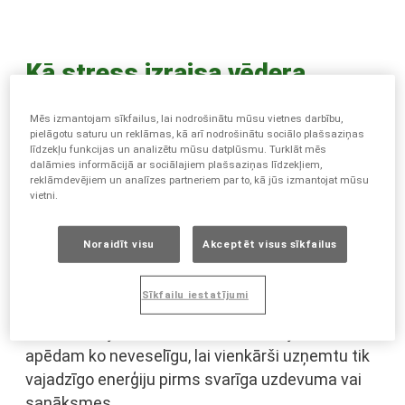
Kā stress izraisa vēdera
pūšanos?
Mēs izmantojam sīkfailus, lai nodrošinātu mūsu vietnes darbību,
pielāgotu saturu un reklāmas, kā arī nodrošinātu sociālo plašsaziņas
līdzekļu funkcijas un analizētu mūsu datplūsmu. Turklāt mēs
dalāmies informācijā ar sociālajiem plašsaziņas līdzekļiem,
reklāmdevējiem un analīzes partneriem par to, kā jūs izmantojat mūsu
vietni.
Mūsdienu dzīvesveids ir ļoti saspringts, mēs
strādājam arī pa naktīm, lai pabeigtu projektus,
Noraidīt visu
Akceptēt visus sīkfailus
ēdam vēlu vakarā pēc garas darbadienas vai pēc
darba baudām pārāk daudz alkoholisko dzērienu.
Sīkfailu iestatījumi
Reizēm drudžainā dienā mēs pusdienas apēdam
dažās brīvajās minūtēs un stāvot kājās. Vai mēs
apēdam ko neveselīgu, lai vienkārši uzņemtu tik
vajadzīgo enerģiju pirms svarīga uzdevuma vai
sanāksmes.