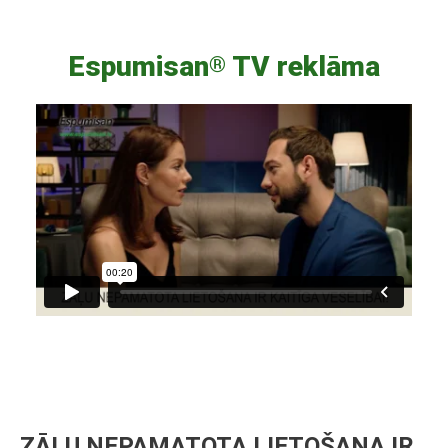
Espumisan
TV reklāma
®
Video
Player
ZĀĻU NEPAMATOTA LIETOŠANA IR