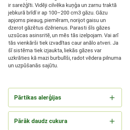
ir sarežģīti. Vidēji cilvēka kuņģa un zarnu traktā
jebkurā brīdī ir ap 100–200 cm3 gāzu. Gāzu
apjoms pieaug, piemēram, norijot gaisu un
dzerot gāzētus dzērienus. Parasti šīs gāzes
uzsūcas asinsritē, un mēs tās izelpojam. Vai arī
tās vienkārši tiek izvadītas caur anālo atveri. Ja
šī sistēma tiek izjaukta, liekās gāzes var
uzkrāties kā mazi burbulīši, radot vēdera pilnuma
un uzpūšanās sajūtu.
Pārtikas alerģijas
Pārāk daudz cukura