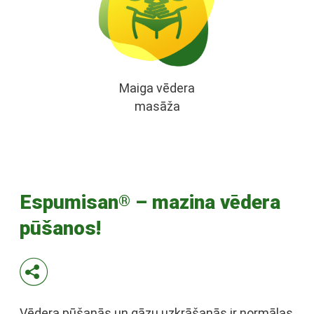
Maiga vēdera
masāža
Espumisan
– mazina vēdera
®
pūšanos!
Vēdera pūšanās un gāzu uzkrāšanās ir normālas