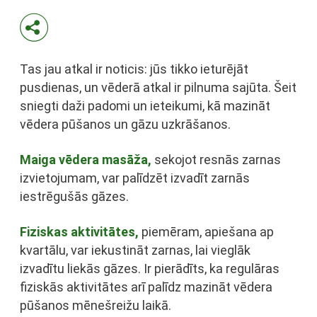
Tas jau atkal ir noticis: jūs tikko ieturējāt
pusdienas, un vēderā atkal ir pilnuma sajūta. Šeit
sniegti daži padomi un ieteikumi, kā mazināt
vēdera pūšanos un gāzu uzkrāšanos.
Maiga vēdera masāža,
sekojot resnās zarnas
izvietojumam, var palīdzēt izvadīt zarnās
iestrēgušās gāzes.
Fiziskas aktivitātes,
piemēram, apiešana ap
kvartālu, var iekustināt zarnas, lai vieglāk
izvadītu liekās gāzes. Ir pierādīts, ka regulāras
fiziskās aktivitātes arī palīdz mazināt vēdera
pūšanos mēnešreižu laikā.