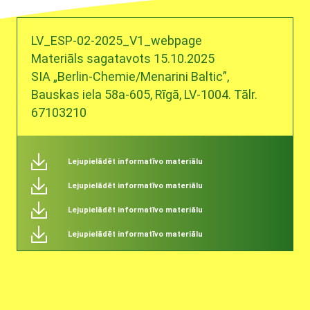
LV_ESP-02-2025_V1_webpage
Materiāls sagatavots 15.10.2025
SIA „Berlin-Chemie/Menarini Baltic”,
Bauskas iela 58a-605, Rīgā, LV-1004. Tālr.
67103210
Lejupielādēt informatīvo materiālu
Lejupielādēt informatīvo materiālu
Lejupielādēt informatīvo materiālu
Lejupielādēt informatīvo materiālu