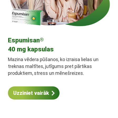
Espumisan
®
40 mg kapsulas
Mazina vēdera pūšanos, ko izraisa lielas un
treknas maltītes, jutīgums pret pārtikas
produktiem, stress un mēnešreizes.
Uzziniet vairāk