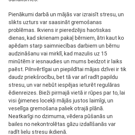
Pienākumi darbā un mājās var izraisīt stresu, un
slikts uzturs var saasināt gremošanas
problēmas. Ikviens ir pieredzējis haotiskas
dienas, kad skrienam pakaļ bērniem, ātri kaut ko
apēdam starp saimniecības darbiem un bērnu
audzināšanu vai mirklī, kad mazulis uz 15
minūtēm ir iesnaudies un mums beidzot ir laiks
paēst. Pilnvērtīgai un piepildītai mājas dzīvei ir tik
daudz priekšrocību, bet tā var arī radīt papildu
stresu, un var nebūt iespējas ieturēt regulāras
ēdienreizes. Bieži pirmajā vietā ir rūpes par to, lai
visi ģimenes locekļi mājās justos laimīgi, un
veselīga gremošana paliek otrajā plānā.
Neatkarīgi no dzimuma, vēdera pūšanās un
bailes no nekontrolētas gāzu izdalīšanās var
radīt lielu stresu ikdienā.