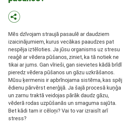
Mēs dzīvojam straujā pasaulē ar daudziem
izaicinājumiem, kurus vecākas paaudzes pat
nespēja iztēloties. Ja jūsu organisms uz stresu
reaģē ar vēdera pūšanos, ziniet, ka tā notiek ne
tikai ar jums. Gan vīrieši, gan sievietes kādā brīdī
pieredz vēdera pūšanos un gāzu uzkrāšanos.
Mūsu ķermenis ir apbrīnojama sistēma, kas spēj
ēdienu pārvērst enerģijā. Ja šajā procesā kuņģa
un zarnu traktā veidojas pārāk daudz gāzu,
vēderā rodas uzpūšanās un smaguma sajūta.
Bet kādi tam ir cēloņi? Vai to var izraisīt arī
stress?