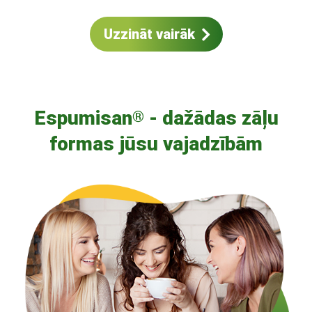
Uzzināt vairāk
Espumisan
- dažādas zāļu
®
formas jūsu vajadzībām