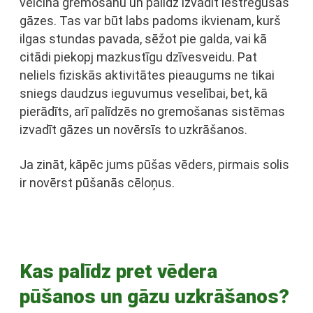
veicina gremošanu un palīdz izvadīt iestrēgušās
gāzes. Tas var būt labs padoms ikvienam, kurš
ilgas stundas pavada, sēžot pie galda, vai kā
citādi piekopj mazkustīgu dzīvesveidu. Pat
neliels fiziskās aktivitātes pieaugums ne tikai
sniegs daudzus ieguvumus veselībai, bet, kā
pierādīts, arī palīdzēs no gremošanas sistēmas
izvadīt gāzes un novērsīs to uzkrāšanos.
Ja zināt, kāpēc jums pūšas vēders, pirmais solis
ir novērst pūšanās cēloņus.
Kas palīdz pret vēdera
pūšanos un gāzu uzkrāšanos?