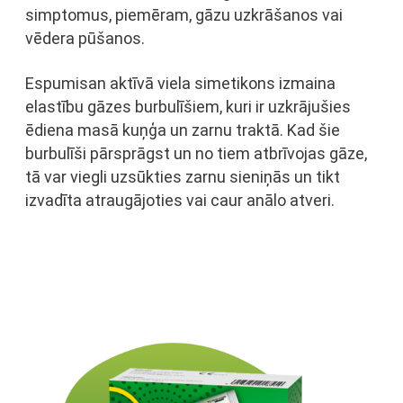
simptomus, piemēram, gāzu uzkrāšanos vai
vēdera pūšanos.
Espumisan aktīvā viela simetikons izmaina
elastību gāzes burbulīšiem, kuri ir uzkrājušies
ēdiena masā kuņģa un zarnu traktā. Kad šie
burbulīši pārsprāgst un no tiem atbrīvojas gāze,
tā var viegli uzsūkties zarnu sieniņās un tikt
izvadīta atraugājoties vai caur anālo atveri.