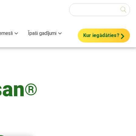
Meklēt
emesli
Īpaši gadījumi
Kur iegādāties?
san
®