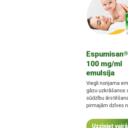
Espumisan
®
100 mg/ml
emulsija
Viegli norijama em
gāzu uzkrāšanos s
sūdzību ārstēšana
pirmajām dzīves 
Uzziniet vair