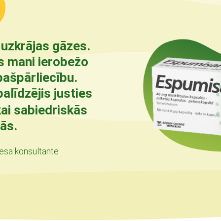
uzkrājas gāzes.
as mani ierobežo
ašpārliecību.
alīdzējis justies
ai sabiedriskās
jās.
esa konsultante