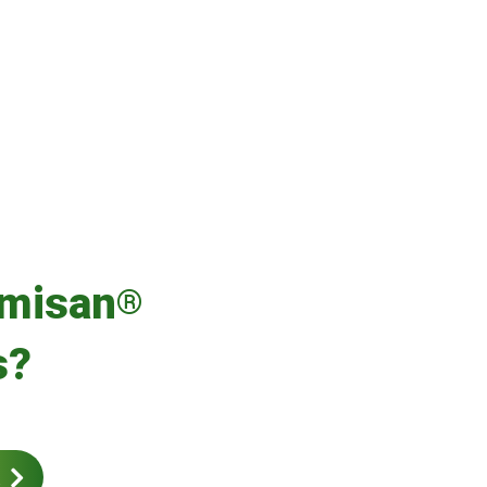
misan
®
s?