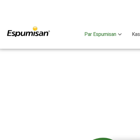
Pārlekt
uz
galveno
saturu
Par Espumisan
Kas