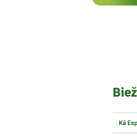
Biež
Kā Es