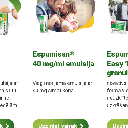
Espumisan
Espum
®
40 mg/ml emulsija
Easy 
granu
ulsija ar
Viegli norijama emulsija ar
novatīvs
aistītu
40 mg simetikona.
formā vi
i no
neuzkrīt
nedēļām.
uzkrāšanā
ārpus mā
ūdeni.
āk
Uzziniet vairāk
Uzzin