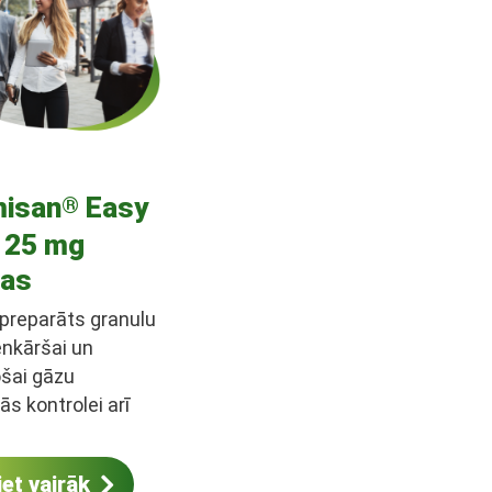
isan
Easy
®
125 mg
las
 preparāts granulu
enkāršai un
ošai gāzu
s kontrolei arī
jām, neuzdzerot
iet vairāk