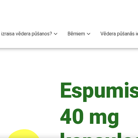
 izraisa vēdera pūšanos?
Bērniem
Vēdera pūšanās i
Espumi
40 mg