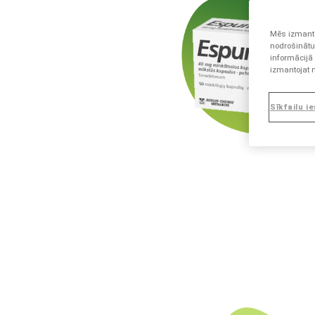
Mēs izmanto
nodrošinātu
informācijā
izmantojat 
Sīkfailu i