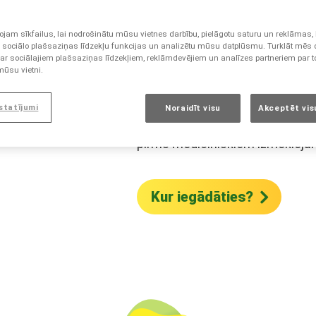
kapsula
jam sīkfailus, lai nodrošinātu mūsu vietnes darbību, pielāgotu saturu un reklāmas, 
 sociālo plašsaziņas līdzekļu funkcijas un analizētu mūsu datplūsmu. Turklāt mēs
Kapsulas ar 40 mg simetikona g
 ar sociālajiem plašsaziņas līdzekļiem, reklāmdevējiem un analīzes partneriem par to
gastrointestinālo sūdzību simp
mūsu vietni.
Atvieglo vēdera pūšanos, ko izra
maltītes, paaugstināts jutīgums
estatījumi
Noraidīt visu
Akceptēt visu
stress un mēnešreizes, un var 
pirms medicīniskiem izmeklēju
Kur iegādāties?