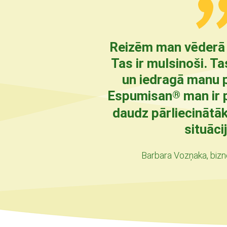
Reizēm man vēderā 
Tas ir mulsinoši. T
un iedragā manu p
Espumisan
man ir p
®
daudz pārliecinātāk
situāci
Barbara Vozņaka, bizn