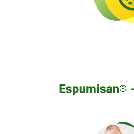
Espumisan
-
®